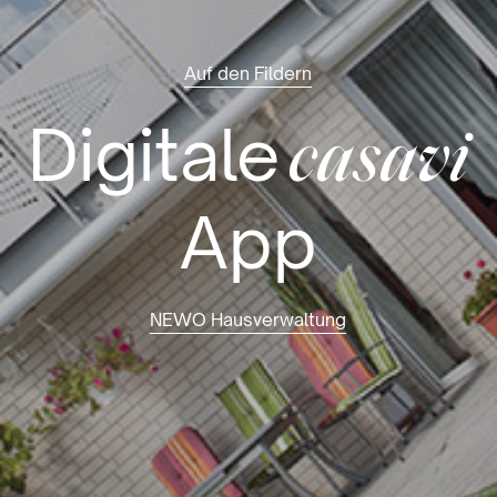
Auf den Fildern
Digitale
casavi
App
NEWO Hausverwaltung