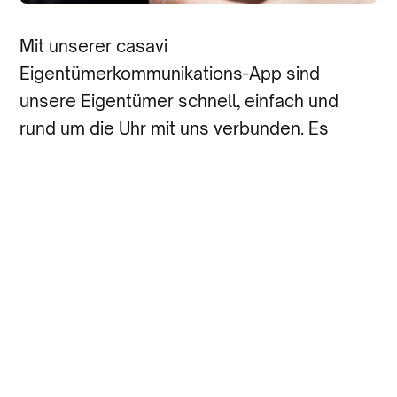
Mit unserer casavi
Eigentümerkommunikations-App sind
unsere Eigentümer schnell, einfach und
rund um die Uhr mit uns verbunden. Es
stehen nicht nur eine Vielzahl von digitalen
Informationen 24/7 zur Verfügung
(Hausordnung, Protokolle, Teilungserklärung
etc.), sondern auch verschiedene
Serviceangebote, wie zum Beispiel
Schadensmeldungen oder
Schlüsselbestellungen. Speziell für die
jeweilige Liegenschaft, damit sich das
Wohnen bequem und unkompliziert